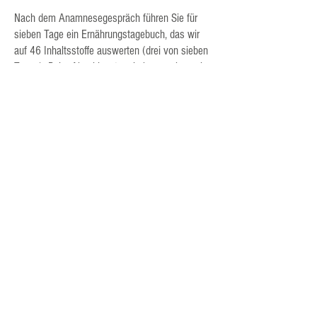
Nach dem Anamnesegespräch führen Sie für
sieben Tage ein Ernährungstagebuch, das wir
auf 46 Inhaltsstoffe auswerten (drei von sieben
Tagen). Beim Abschlusstermin besprechen wir
ausführlich die Ergebnisse der
Nährwertfeinanalyse und Sie bekommen
individuelle Tipps zu Ihrer persönlichen
Ernährungsoptimierung. Zusätzlich erhalten Sie
die Ergebnisse der Nährwertfeinanalyse in
einem ausführlichen Auswertungsbrief zum
Nachlesen.
Der Ernährungs-Check enthält:
1 ausführliches Anamnesegespräch (60 Minuten)
1 BIA-Messung der Körperzusammensetzung
1 Nährwertfeinanalyse eines Ernährungsprotokolls
auf 46 Inhaltsstoffe
1 Besprechung der Nährwertfeinanalyse