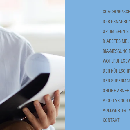
COACHING/SC
DER ERNÄHRU
OPTIMIEREN S
DIABETES MELL
BIA-MESSUNG
WOHLFÜHLGEW
DER KÜHLSCH
DER SUPERMA
ONLINE-ABNEH
VEGETARISCH 
VOLLWERTIG -
KONTAKT