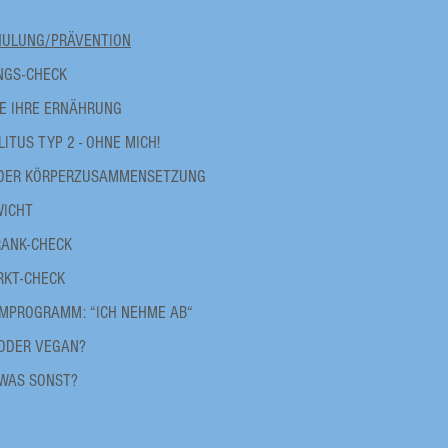
HULUNG/PRÄVENTION
NGS-CHECK
IE IHRE ERNÄHRUNG
ITUS TYP 2 - OHNE MICH!
 DER KÖRPERZUSAMMENSETZUNG
ICHT
RANK-CHECK
RKT-CHECK
MPROGRAMM: “ICH NEHME AB“
ODER VEGAN?
 WAS SONST?