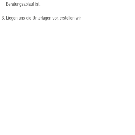
Beratungsablauf ist.
Liegen uns die Unterlagen vor, erstellen wir
Ihnen einen vorläufigen Ablauf- und Kostenplan.
Den Kostenplan und die ärztliche
Notwendigkeitsbescheinigung legen Sie Ihrer
Krankenkasse, Ihrer privaten Versicherung oder
Ihrem sonstigen Kostenträger zur Genehmigung
vor und klären dort, welche Kosten übernommen
werden.
Sobald die Genehmigung vorliegt, melden Sie
sich bei uns und wir legen einen ersten Termin
zur Beratung fest, um gemeinsam mit Ihnen Ihre
individuelle Ernährungsberatung bzw.
Ernährungstherapie zu starten.