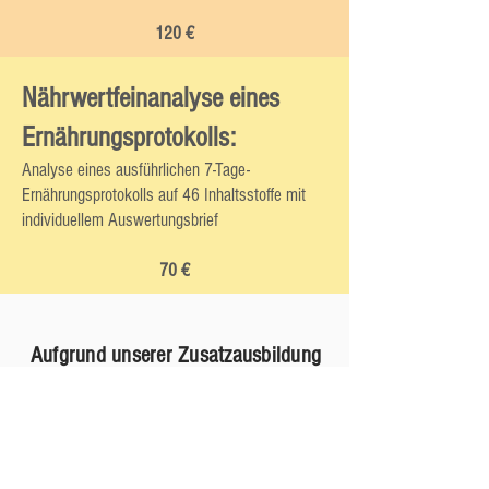
120 €
Nährwertfeinanalyse eines
Ernährungsprotokolls:
Analyse eines
ausführlichen 7-Tage-
Ernährungsprotokolls
auf 46 Inhaltsstoffe mit
individuellem
Auswertungsbrief
70 €
Aufgrund unserer Zusatzausbildung
wird die
präventive
Ernährungsberatung und
die
Ernährungstherapie
von vielen
gesetzlichen
Krankenkassen
bezusch
usst!