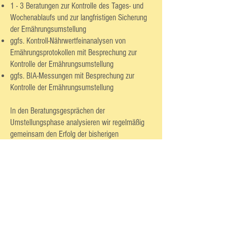
1 - 3 Beratungen zur Kontrolle des Tages- und
Wochenablaufs und zur langfristigen Sicherung
der Ernährungsumstellung
ggfs. Kontroll-Nährwertfeinanalysen von
Ernährungsprotokollen mit Besprechung zur
Kontrolle der Ernährungsumstellung
ggfs. BIA-Messungen mit Besprechung zur
Kontrolle der Ernährungsumstellung
In den Beratungsgesprächen der
Umstellungsphase analysieren wir regelmäßig
gemeinsam den Erfolg der bisherigen
Ernährungsumstellung. Wir sprechen über
kritische Vorfälle und Rückschläge, kontrollieren
das Erreichte und hinterfragen die Erfahrungen
der Umsetzungsschritte.
Auf diese Weise halten Sie Ihre Motivation
aufrecht und können Ihre Eigenkompetenz