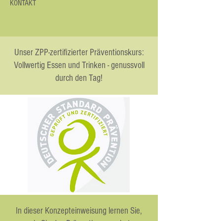
KONTAKT
Unser ZPP-zertifizierter Präventionskurs:
Vollwertig Essen und Trinken - genussvoll
durch den Tag!
In dieser Konzepteinweisung lernen Sie,