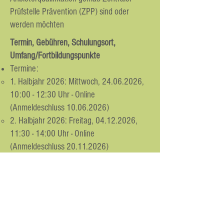
Prüfstelle Prävention (ZPP) sind oder
werden möchten
Termin, Gebühren, Schulungsort,
Umfang/Fortbildungspunkte
Termine:
1. Halbjahr 2026: Mittwoch,
24.06.2026
,
10:00 - 12:30 Uhr - Online
(Anmeldeschluss
10.06.2026)
2. Halbjahr 2026: Freitag,
04.12.2026
,
11:30 - 14:00 Uhr - Online
(Anmeldeschluss
20.11.2026)
Schulungsort: Online via ZOOM
Umfang:
3 Unterrichtseinheiten à 45 Minuten
Online-Konzepteinweisung
5 Unterrichtseinheiten à 45 Minuten