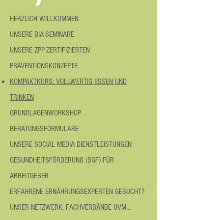
HERZLICH WILLKOMMEN
UNSERE BIA-SEMINARE
UNSERE ZPP-ZERTIFIZIERTEN
PRÄVENTIONSKONZEPTE
KOMPAKTKURS: VOLLWERTIG ESSEN UND
TRINKEN
GRUNDLAGENWORKSHOP
BERATUNGSFORMULARE
UNSERE SOCIAL MEDIA DIENSTLEISTUNGEN
GESUNDHEITSFÖRDERUNG (BGF) FÜR
ARBEITGEBER
ERFAHRENE ERNÄHRUNGSEXPERTEN GESUCHT?
UNSER NETZWERK, FACHVERBÄNDE UVM...