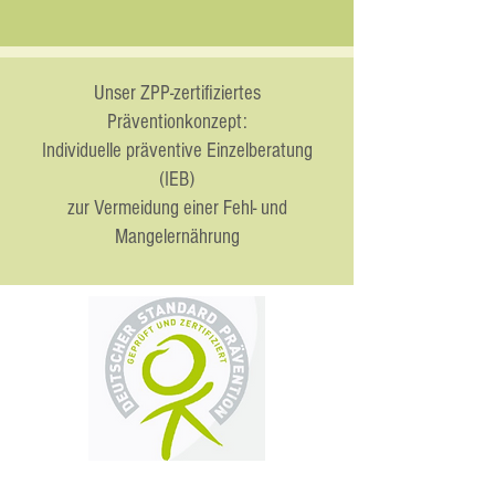
Unser ZPP-zertifiziertes
Präventionkonzept:
Individuelle präventive Einzelberatung
(IEB)
zur Vermeidung einer Fehl- und
Mangelernährung