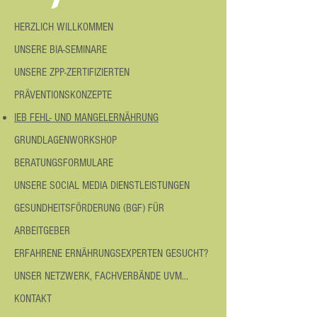
HERZLICH WILLKOMMEN
UNSERE BIA-SEMINARE
UNSERE ZPP-ZERTIFIZIERTEN
PRÄVENTIONSKONZEPTE
IEB FEHL- UND MANGELERNÄHRUNG
GRUNDLAGENWORKSHOP
BERATUNGSFORMULARE
UNSERE SOCIAL MEDIA DIENSTLEISTUNGEN
GESUNDHEITSFÖRDERUNG (BGF) FÜR
ARBEITGEBER
ERFAHRENE ERNÄHRUNGSEXPERTEN GESUCHT?
UNSER NETZWERK, FACHVERBÄNDE UVM...
KONTAKT