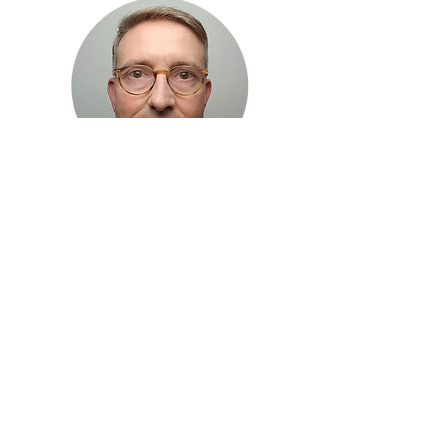
Hallo, ich bin Christof Meinhold,
als begeisterter BIA-Anwender gebe ich
meine Expertise in vielen unterschiedlichen
BIA-Seminaren an Kolleginnen und Kollegen
weiter, um sie fit zu machen und die BIA-
Methode auch im Beratungsalltag zu
integrieren.
A
ls Oecotropholge, Ernährungstherapeut,
Referent und Fachautor
profitieren Sie von
meiner
fünfundzwanzigjährigen
Berufserfahrung mit einem breiten