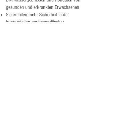
gesunden und erkrankten Erwachsenen
Sie erhalten mehr Sicherheit in der
Interpretation gerätespezifischer
Vektorgraphen
Sie können die Zusammenhänge zwischen
Körperzusammensetzung, Nährstoffen und
Bewegung sicher erkennen und erklären
Sie lernen an eigenen Patientenkasuistiken
die BIA-Messwerte zu interpretieren und
daraus ernährungstherapeutische
Interventionen abzuleiten und zu monitoren
S
ie können sowohl Klienten als auch Ärzten
und Therapeuten die BIA-Messergebnisse
sicher erklären
Das 1:1-BIA-Online-Interpretationscoaching ist
das Richtige für Sie, wenn Sie: