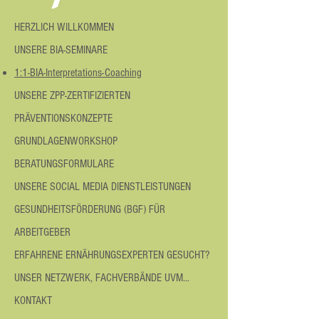
HERZLICH WILLKOMMEN
UNSERE BIA-SEMINARE
1:1-BIA-Interpretations-Coaching
UNSERE ZPP-ZERTIFIZIERTEN
PRÄVENTIONSKONZEPTE
GRUNDLAGENWORKSHOP
BERATUNGSFORMULARE
UNSERE SOCIAL MEDIA DIENSTLEISTUNGEN
GESUNDHEITSFÖRDERUNG (BGF) FÜR
ARBEITGEBER
ERFAHRENE ERNÄHRUNGSEXPERTEN GESUCHT?
UNSER NETZWERK, FACHVERBÄNDE UVM...
KONTAKT