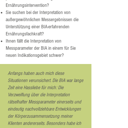
Ernährungsintervention?
Sie suchen bei der Interpretation von
außergewöhnlichen Messergebnissen die
Unterstützung einer BIA-erfahrenden
Ernährungsfachkraft?
Ihnen fällt die Interpretation von
Messparameter der BIA in einem für Sie
neuen Indikationsgebiet schwer?
Anfangs haben auch mich diese
Situationen verunsichert. Die BIA war lange
Zeit eine Hassliebe für mich: Die
Verzweiflung über die Interpretation
rätselhafter Messparameter einerseits und
eindeutig nachvollziehbare Entwicklungen
der Körperzusammensetzung meiner
Klienten andererseits. Besonders habe ich