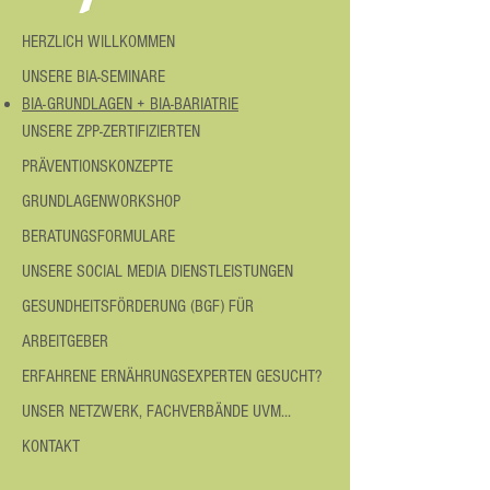
HERZLICH WILLKOMMEN
UNSERE BIA-SEMINARE
BIA-
GRUNDLAGEN + BIA-BARIATRIE
UNSERE ZPP-ZERTIFIZIERTEN
PRÄVENTIONSKONZEPTE
GRUNDLAGENWORKSHOP
BERATUNGSFORMULARE
UNSERE SOCIAL MEDIA DIENSTLEISTUNGEN
GESUNDHEITSFÖRDERUNG (BGF) FÜR
ARBEITGEBER
ERFAHRENE ERNÄHRUNGSEXPERTEN GESUCHT?
UNSER NETZWERK, FACHVERBÄNDE UVM...
KONTAKT