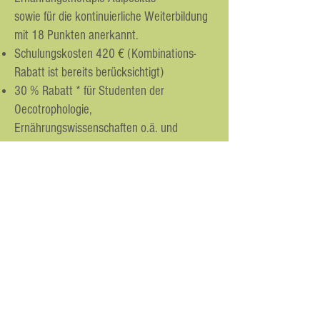
sowie für die kontinuierliche Weiterbildung
mit 18 Punkten anerkannt.
Schulungskosten 420 € (Kombinations-
Rabatt ist bereits berücksichtigt)
30 % Rabatt * für Studenten der
Oecotrophologie,
Ernährungswissenschaften o.ä. und
Auszubildende der Diätassistenz
= 294 €
20 % Rabatt * für VDOE-Mitglieder in
VDOE-Kooperationsseminaren = 336 € **.
10 % Rabatt * für Mitglieder in den
Verbänden FET, VFED, VDD, QUETHEB =
378 € **.
* Rabatte können nicht miteinander
kombiniert werden (weitere Informationen
in der Seminarbeschreibung)