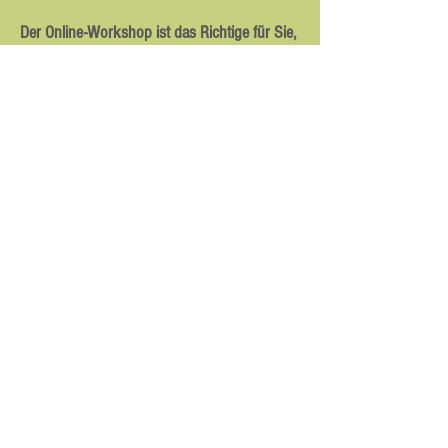
Der Online-Workshop ist das Richtige für Sie,
wenn Sie:
Oecotropholog*in und
Ernährungswissenschaftler*in (Diplom,
Bachelor, Master),
Diätassisten*in,
Personal Trainer*innen mit Zusatzausbildung
zum Ernährungsberater oder
BIA-Anwender aus dem
ernährungsmedizinischen oder
sporttherapeutischen Bereich sind.
Teilnahme nur nach einer BIA-
Grundlagenschulung sinnvoll!
Termin, Gebühren,
Umfang/Fortbildungspunkte
Donnerstag,
22.04.2027
, 9:00 – 17:00 Uhr via