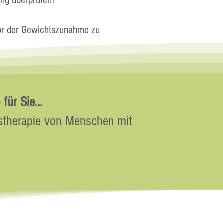
ung überprüfen?
vor der Gewichtszunahme zu
ür Sie...
gstherapie von Menschen mit