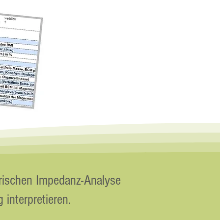
trischen Impedanz-Analyse
interpretieren.