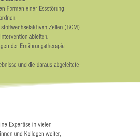
hen Formen einer Essstörung
ordnen.
 stoffwechselaktiven Zellen (BCM)
tervention ableiten.
ngen der Ernährungstherapie
bnisse und die daraus abgeleitete
ne Expertise in vielen
innen und Kollegen weiter,