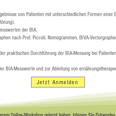
ebnisse von Patienten mit unterschiedlichen Formen einer 
törung).
Messwerten der BIA.
graphen nach Prof. Piccoli, Nomogrammen, BIVA-Vectorgraph
i der praktischen Durchführung der BIA-Messung bei Patiente
 der BIA-Messwerte und zur Ableitung von ernährungstherapeu
Jetzt Anmelden
erem Online-Workshop gelernt haben, können Sie Folgende